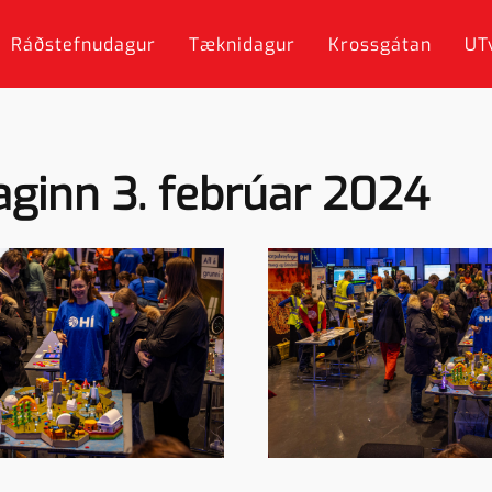
Ráðstefnudagur
Tæknidagur
Krossgátan
UT
aginn 3. febrúar 2024