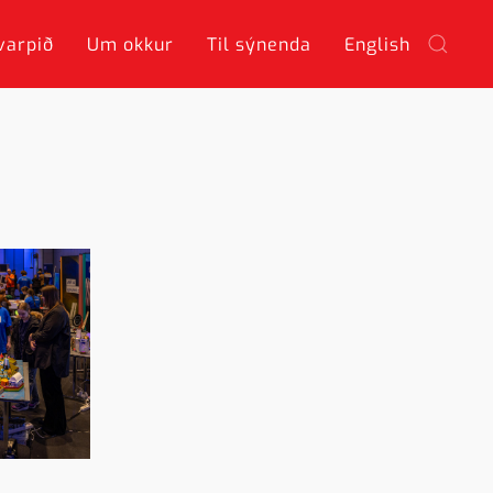
varpið
Um okkur
Til sýnenda
English