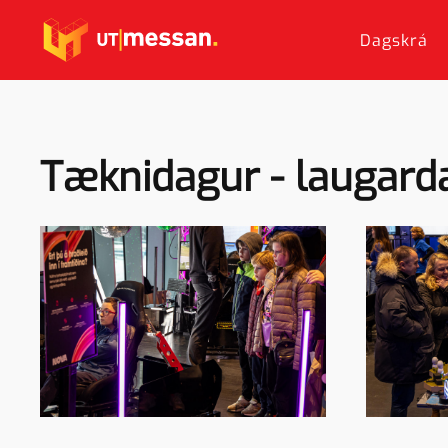
Dagskrá
Skip to main content
Tæknidagur - laugard