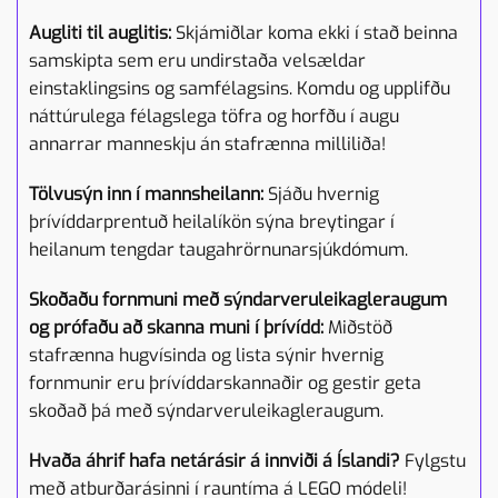
Augliti til auglitis:
Skjámiðlar koma ekki í stað beinna
samskipta sem eru undirstaða velsældar
einstaklingsins og samfélagsins. Komdu og upplifðu
náttúrulega félagslega töfra og horfðu í augu
annarrar manneskju án stafrænna milliliða!
Tölvusýn inn í mannsheilann:
Sjáðu hvernig
þrívíddarprentuð heilalíkön sýna breytingar í
heilanum tengdar taugahrörnunarsjúkdómum.
Skoðaðu fornmuni með sýndarveruleikagleraugum
og prófaðu að skanna muni í þrívídd:
Miðstöð
stafrænna hugvísinda og lista sýnir hvernig
fornmunir eru þrívíddarskannaðir og gestir geta
skoðað þá með sýndarveruleikagleraugum.
Hvaða áhrif hafa netárásir á innviði á Íslandi?
Fylgstu
með atburðarásinni í rauntíma á LEGO módeli!