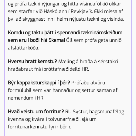
og prófa tækninýjungar og hitta vísindafólkið okkar
sem starfar við Háskólann í Reykjavík. Ekki missa af
því að skyggnast inn í heim nýjustu tækni og vísinda.
Komdu og taktu þátt í spennandi tækninámskeiðum
sem eru í boði hjá Skema!
Öll sem prófa geta unnið
afsláttarkóða.
Hversu hratt kemstu?
Mæling á hraða á sérstakri
hraðabraut frá íþróttafræðideild HR.
Býr kappaksturskappi í þér?
Prófaðu alvöru
formúlubíl sem var hannaður og settur saman af
nemendum í HR.
Hvað veistu um forritun?
RU Systur, hagsmunafélag
kvenna og kvára í tölvunarfræði, sjá um
forritunarkennslu fyrir börn.