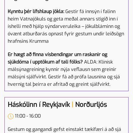
Kynntu þér lífshlaup jökla:
Gestir fá innsýn í falinn
heim Vatnajökuls og geta meðal annars stigið inn í
íshelli með hjálp sýndarveruleika – jökulbláminn og
óvænt atburðarás opnast fyrir gestum undir leiðsögn
hrafnsins Krumma
Er hægt að finna vísbendingar um raskanir og
sjúkdóma í upptökum af tali fólks?
ALDA: Klínísk
málsýnagreining kynnir nýja veflausn sem greinir
málsýni sjálfvirkt. Gestir fá að prófa lausnina og sjá
hvernig tal þeirra er afritað og greint sjálfvirkt.
Háskólinn í Reykjavík
|
Norðurljós
11:00 - 16:00
Gestum og gangandi gefst einstakt tækifæri á að sjá