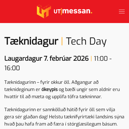
Skip to main content
Tæknidagur
|
Tech Day
Laugardagur 7. febrúar 2026
|
11:00 -
16:00
Tæknidagurinn – fyrir okkur öll. Aðgangur að
tæknideginum er
ókeypis
og bæði ungir sem aldnir eru
hvattir til að mæta og upplifa töfra tækninnar.
Tæknidagurinn er sannkölluð hátíð fyrir öll sem vilja
gera sér glaðan dag! Helstu tæknifyrirtæki landsins sýna
hvað þau hafa fram að færa í stórglæsilegum básum.