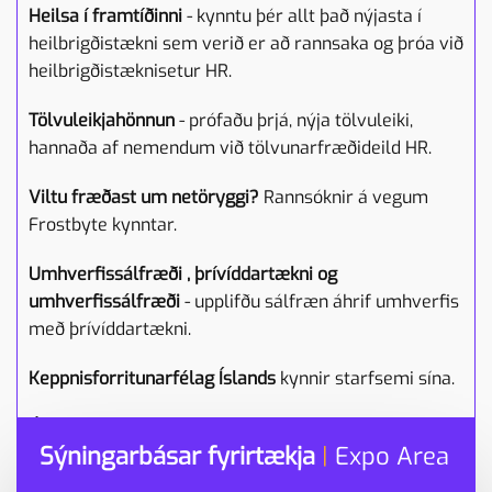
Heilsa í framtíðinni
- kynntu þér allt það nýjasta í
heilbrigðistækni sem verið er að rannsaka og þróa við
heilbrigðistæknisetur HR.
Tölvuleikjahönnun
- prófaðu þrjá, nýja tölvuleiki,
hannaða af nemendum við tölvunarfræðideild HR.
Viltu fræðast um netöryggi?
Rannsóknir á vegum
Frostbyte kynntar.
Umhverfissálfræði , þrívíddartækni og
umhverfissálfræði
- upplifðu sálfræn áhrif umhverfis
með þrívíddartækni.
Keppnisforritunarfélag Íslands
kynnir starfsemi sína.
Áhrifaríkt verkfæri í íslenskukennslu
- Nýrómur gerir
Sýningarbásar fyrirtækja
|
Expo Area
framburðarþjálfun aðgengilega hvar og hvenær sem
er, með tafarlausri og nákvæmri endurgjöf.