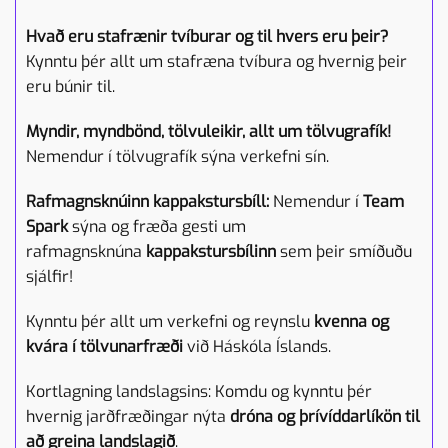
Hvað eru stafrænir tvíburar og til hvers eru þeir?
Kynntu þér allt um stafræna tvíbura og hvernig þeir
eru búnir til.
Myndir, myndbönd, tölvuleikir, allt um tölvugrafík!
Nemendur í tölvugrafík sýna verkefni sín.
Rafmagnsknúinn kappakstursbíll:
Nemendur í
Team
Spark
sýna og fræða gesti um
rafmagnsknúna
kappakstursbílinn
sem þeir smíðuðu
sjálfir!
Kynntu þér allt um verkefni og reynslu
kvenna og
kvára í tölvunarfræði
við Háskóla Íslands.
Kortlagning landslagsins: Komdu og kynntu þér
hvernig jarðfræðingar nýta
dróna og þrívíddarlíkön til
að greina landslagið
.