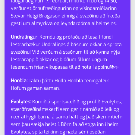
laugardeginum 7. febrúar, milli kl. 11:00 og 14:30,
verður stjörnufræðingurinn og vísindamiðlarinn
Sævar Helgi Bragason einnig á svæðinu að fræða
gesti um almyrkva og leyndardóma alheimsins.
Undralingur:
Komdu og prófaðu að lesa lifandi
lestrarbækur Undralings á básnum okkar á sprota
svæðinu! Við verðum á staðnum til að kynna nýja
lestrarappið okkar og bjóðum öllum ungum
lesendum frían vikupassa til að nota í appinu📚✨
Hoobla:
Taktu þátt í Húlla Hoobla teningaleik.
Höfum gaman saman.
Evolytes:
Komið á sportsvæðið og prófið Evolytes,
stærðfræðinámskerfi sem gerir námið að leik og
nær athygli barna á sama hátt og það skemmtiefni
sem þau sækja helst í. Börn fá að stíga inn í heim
Evolytes, spila leikinn og næla sér í óséðan