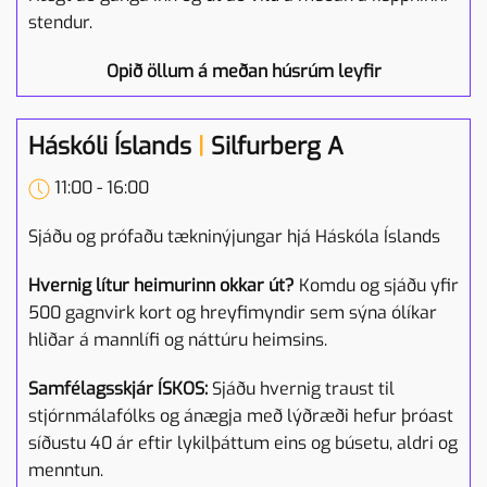
stendur.
Opið öllum á meðan húsrúm leyfir
Háskóli Íslands
|
Silfurberg A
11:00 - 16:00
Sjáðu og prófaðu tækninýjungar hjá Háskóla Íslands
Hvernig lítur heimurinn okkar út?
Komdu og sjáðu yfir
500 gagnvirk kort og hreyfimyndir sem sýna ólíkar
hliðar á mannlífi og náttúru heimsins.
Samfélagsskjár ÍSKOS:
Sjáðu hvernig traust til
stjórnmálafólks og ánægja með lýðræði hefur þróast
síðustu 40 ár eftir lykilþáttum eins og búsetu, aldri og
menntun.