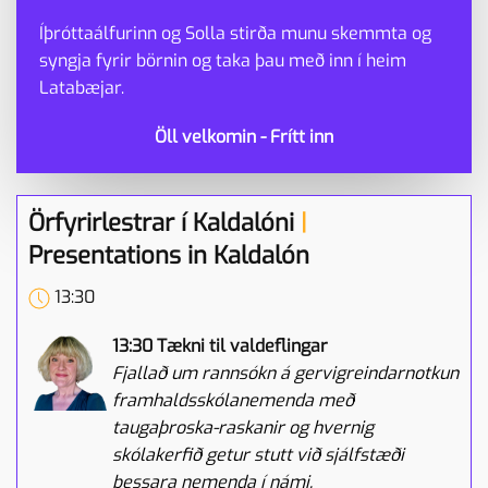
Íþróttaálfurinn og Solla stirða munu skemmta og
syngja fyrir börnin og taka þau með inn í heim
Latabæjar.
Öll velkomin - Frítt inn
Örfyrirlestrar í Kaldalóni
|
Presentations in Kaldalón
13:30
13:30 Tækni til valdeflingar
Fjallað um rannsókn á gervigreindarnotkun
framhaldsskólanemenda með
taugaþroska-raskanir og hvernig
skólakerfið getur stutt við sjálfstæði
þessara nemenda í námi.