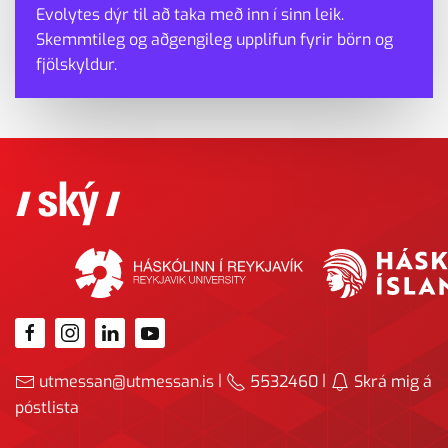
Evolytes dýr til að taka með inn í sinn leik.
Skemmtileg og aðgengileg upplifun fyrir börn og
fjölskyldur.
|
|
utmessan@utmessan.is
5532460
Skrá mig á
póstlista