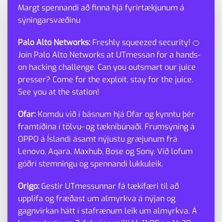
Margt spennandi að finna hjá fyrirtækjunum á
sýningarsvæðinu
Leikjamessa
|
Ríma
Palo Alto Networks:
Freshly squeezed security! 🍊
11:00 - 16:00
Join Palo Alto Networks at UTmessan for a hands-
on hacking challenge. Can you outsmart our juice
Sjáðu og prófaðu nýjustu tölvuleikina
presser? Come for the exploit, stay for the juice.
See you at the station!
1939 Games
|
Bunkhouse Games
|
CCP
|
Myrkur
Games
|
Parity
|
Ofar:
Komdu við í básnum hjá Ofar og kynntu þér
Porcelain Fortress
|
Project MOX
|
Solid Clouds
|
framtíðina í tölvu- og tæknibúnaði. Frumsýning á
Tasty Rook
OPPO á Íslandi ásamt nýjustu græjunum frá
Lenovo, Aqara, Maxhub, Bose og Sony. Við lofum
góðri stemningu og spennandi lukkuleik.
Origo:
Gestir UTmessunnar fá tækifæri til að
upplifa og fræðast um almyrkva á nýjan og
gagnvirkan hátt í stafrænum leik um almyrkva. Á