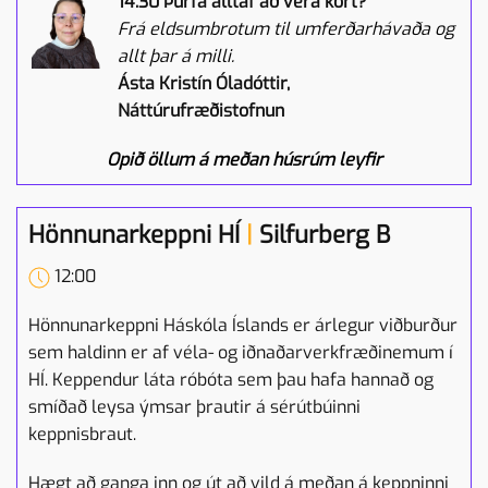
14:30 Þurfa alltaf að vera kort?
Frá eldsumbrotum til umferðarhávaða og
allt þar á milli.
Ásta Kristín Óladóttir,
Náttúrufræðistofnun
Opið öllum á meðan húsrúm leyfir
Hönnunarkeppni HÍ
|
Silfurberg B
12:00
Hönnunarkeppni Háskóla Íslands er árlegur viðburður
sem haldinn er af véla- og iðnaðarverkfræðinemum í
HÍ. Keppendur láta róbóta sem þau hafa hannað og
smíðað leysa ýmsar þrautir á sérútbúinni
keppnisbraut.
Hægt að ganga inn og út að vild á meðan á keppninni