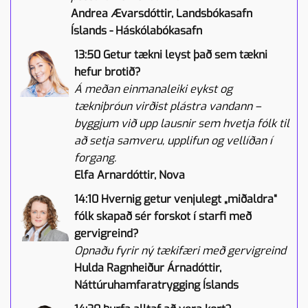
Andrea Ævarsdóttir, Landsbókasafn
Íslands - Háskólabókasafn
13:50 Getur tækni leyst það sem tækni
hefur brotið?
Á meðan einmanaleiki eykst og
tækniþróun virðist plástra vandann –
byggjum við upp lausnir sem hvetja fólk til
að setja samveru, upplifun og vellíðan í
forgang.
Elfa Arnardóttir, Nova
14:10 Hvernig getur venjulegt „miðaldra“
fólk skapað sér forskot í starfi með
gervigreind?
Opnaðu fyrir ný tækifæri með gervigreind
Hulda Ragnheiður Árnadóttir,
Náttúruhamfaratrygging Íslands