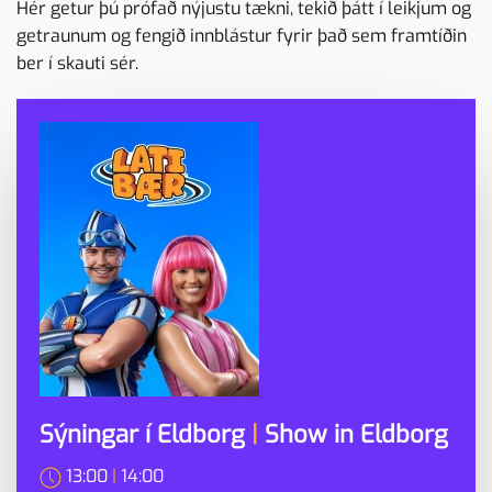
Hér getur þú prófað nýjustu tækni, tekið þátt í leikjum og
getraunum og fengið innblástur fyrir það sem framtíðin
ber í skauti sér.
Sýningar í Eldborg
|
Show in Eldborg
13:00
|
14:00