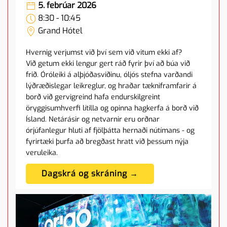
5. febrúar 2026
8:30 - 10:45
Grand Hótel
Hvernig verjumst við því sem við vitum ekki af?
Við getum ekki lengur gert ráð fyrir því að búa við
frið. Óróleiki á alþjóðasviðinu, óljós stefna varðandi
lýðræðislegar leikreglur, og hraðar tækniframfarir á
borð við gervigreind hafa endurskilgreint
öryggisumhverfi lítilla og opinna hagkerfa á borð við
Ísland. Netárásir og netvarnir eru orðnar
órjúfanlegur hluti af fjölþátta hernaði nútímans - og
fyrirtæki þurfa að bregðast hratt við þessum nýja
veruleika.
Dagskrá og skráning →