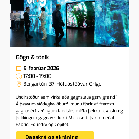
Gögn & tónik
5. febrúar 2026
17:00 - 19:00
Borgartúni 37, Höfuðstöðvar Origo
Undirstöður sem virka eða gagnslaus gervigreind?
Á þessum síðdegisviðburði munu fjórir af fremstu
gagnasérfræðingum landsins miðla þeirra reynslu og
þekkingu á gagnavistkerfi Microsoft, þar á meðal
Fabric, Foundry og Copilot.
Dagskrá og skráning →