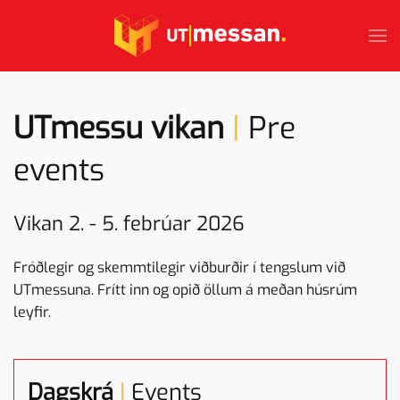
Skip to main content
UTmessu vikan
|
Pre
events
Vikan 2. - 5. febrúar 2026
Fróðlegir og skemmtilegir viðburðir í tengslum við
UTmessuna. Frítt inn og opið öllum á meðan húsrúm
leyfir.
Dagskrá
|
Events