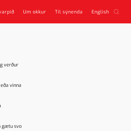
varpið
Um okkur
Til sýnenda
English
og verður
 eða vinna
n
m gætu svo