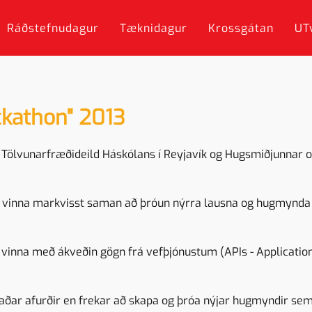
Ráðstefnudagur
Tæknidagur
Krossgátan
UT
ckathon" 2013
 Tölvunarfræðideild Háskólans í Reyjavík og Hugsmiðjunnar 
 að vinna markvisst saman að þróun nýrra lausna og hugmynda
inna með ákveðin gögn frá vefþjónustum (APIs - Applicatio
aðar afurðir en frekar að skapa og þróa nýjar hugmyndir se