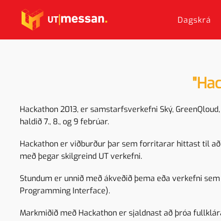
Dagskrá
Skip to main content
"Ha
Hackathon 2013, er samstarfsverkefni Ský, GreenQloud,
haldið 7., 8., og 9 febrúar.
Hackathon er viðburður þar sem forritarar hittast til
með þegar skilgreind UT verkefni.
Stundum er unnið með ákveðið þema eða verkefni sem v
Programming Interface).
Markmiðið með Hackathon er sjaldnast að þróa fullklár