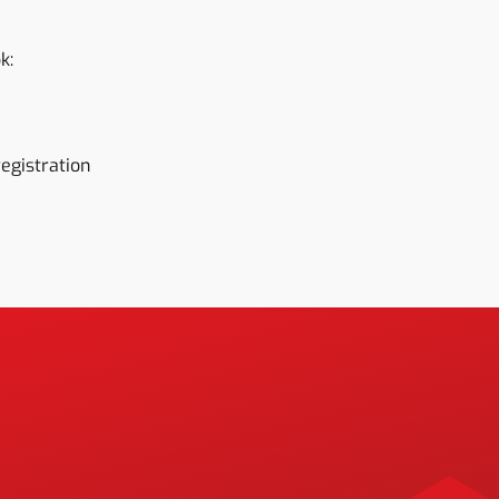
k:
gistration