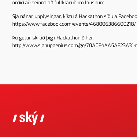
orðið að seinna að fullkláruðum lausnum.
Sjá nánar upplysingar, kíktu á Hackathon síðu á Faceboo
https://www.facebook.com/events/468006386600218/
Þú getur skráð þig í Hackathonið hér:
http://www.signupgenius.com/go/70A0E4AA5AE23A31-re