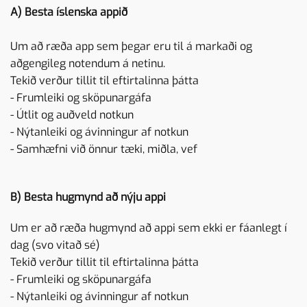
A) Besta íslenska appið
Um að ræða app sem þegar eru til á markaði og
aðgengileg notendum á netinu.
Tekið verður tillit til eftirtalinna þátta
- Frumleiki og sköpunargáfa
- Útlit og auðveld notkun
- Nýtanleiki og ávinningur af notkun
- Samhæfni við önnur tæki, miðla, vef
B) Besta hugmynd að nýju appi
Um er að ræða hugmynd að appi sem ekki er fáanlegt í
dag (svo vitað sé)
Tekið verður tillit til eftirtalinna þátta
- Frumleiki og sköpunargáfa
- Nýtanleiki og ávinningur af notkun