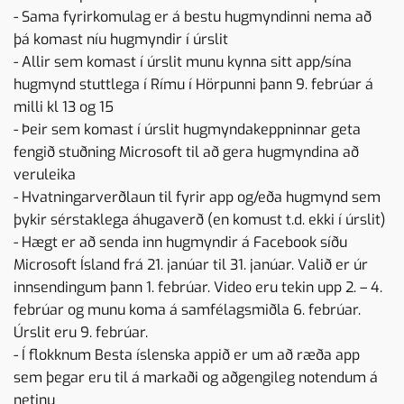
- Sama fyrirkomulag er á bestu hugmyndinni nema að
þá komast níu hugmyndir í úrslit
- Allir sem komast í úrslit munu kynna sitt app/sína
hugmynd stuttlega í Rímu í Hörpunni þann 9. febrúar á
milli kl 13 og 15
- Þeir sem komast í úrslit hugmyndakeppninnar geta
fengið stuðning Microsoft til að gera hugmyndina að
veruleika
- Hvatningarverðlaun til fyrir app og/eða hugmynd sem
þykir sérstaklega áhugaverð (en komust t.d. ekki í úrslit)
- Hægt er að senda inn hugmyndir á Facebook síðu
Microsoft Ísland frá 21. janúar til 31. janúar. Valið er úr
innsendingum þann 1. febrúar. Video eru tekin upp 2. – 4.
febrúar og munu koma á samfélagsmiðla 6. febrúar.
Úrslit eru 9. febrúar.
- Í flokknum Besta íslenska appið er um að ræða app
sem þegar eru til á markaði og aðgengileg notendum á
netinu