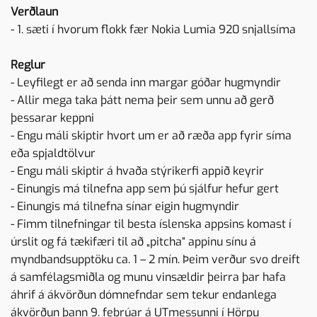
Verðlaun
- 1. sæti í hvorum flokk fær Nokia Lumia 920 snjallsíma
Reglur
- Leyfilegt er að senda inn margar góðar hugmyndir
- Allir mega taka þátt nema þeir sem unnu að gerð
þessarar keppni
- Engu máli skiptir hvort um er að ræða app fyrir síma
eða spjaldtölvur
- Engu máli skiptir á hvaða stýrikerfi appið keyrir
- Einungis má tilnefna app sem þú sjálfur hefur gert
- Einungis má tilnefna sínar eigin hugmyndir
- Fimm tilnefningar til besta íslenska appsins komast í
úrslit og fá tækifæri til að „pitcha“ appinu sínu á
myndbandsupptöku ca. 1 – 2 mín. Þeim verður svo dreift
á samfélagsmiðla og munu vinsældir þeirra þar hafa
áhrif á ákvörðun dómnefndar sem tekur endanlega
ákvörðun þann 9. febrúar á UTmessunni í Hörpu