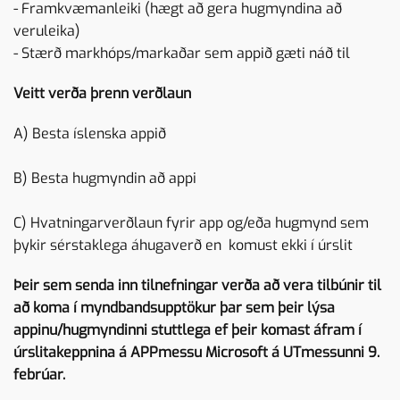
- Framkvæmanleiki (hægt að gera hugmyndina að
veruleika)
- Stærð markhóps/markaðar sem appið gæti náð til
Veitt verða þrenn verðlaun
A) Besta íslenska appið
B) Besta hugmyndin að appi
C) Hvatningarverðlaun fyrir app og/eða hugmynd sem
þykir sérstaklega áhugaverð en komust ekki í úrslit
Þeir sem senda inn tilnefningar verða að vera tilbúnir til
að koma í myndbandsupptökur þar sem þeir lýsa
appinu/hugmyndinni stuttlega ef þeir komast áfram í
úrslitakeppnina á APPmessu Microsoft á UTmessunni 9.
febrúar.