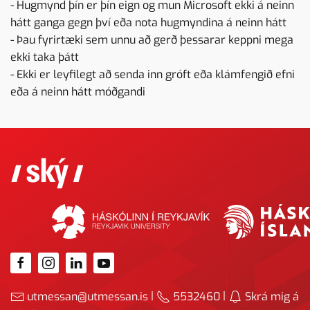
- Hugmynd þín er þín eign og mun Microsoft ekki á neinn
hátt ganga gegn því eða nota hugmyndina á neinn hátt
- Þau fyrirtæki sem unnu að gerð þessarar keppni mega
ekki taka þátt
- Ekki er leyfilegt að senda inn gróft eða klámfengið efni
eða á neinn hátt móðgandi
|
|
utmessan@utmessan.is
5532460
Skrá mig á