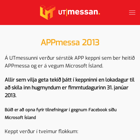
Skip to main content
APPmessa 2013
Á UTmessunni verður sérstök APP keppni sem ber heitið
APPmessa og er á vegum Microsoft Ísland.
Allir sem vilja geta tekið þátt í keppninni en lokadagur til
að skila inn hugmyndum er fimmtudagurinn 31. janúar
2013.
Búið er að opna fyrir tilnefningar í gegnum
Facebook síðu
Microsoft Ísland
Keppt verður í tveimur flokkum: