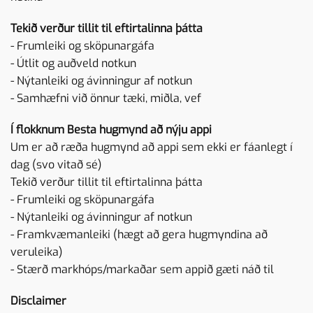
Tekið verður tillit til eftirtalinna þátta
- Frumleiki og sköpunargáfa
- Útlit og auðveld notkun
- Nýtanleiki og ávinningur af notkun
- Samhæfni við önnur tæki, miðla, vef
Í flokknum Besta hugmynd að nýju appi
Um er að ræða hugmynd að appi sem ekki er fáanlegt í
dag (svo vitað sé)
Tekið verður tillit til eftirtalinna þátta
- Frumleiki og sköpunargáfa
- Nýtanleiki og ávinningur af notkun
- Framkvæmanleiki (hægt að gera hugmyndina að
veruleika)
- Stærð markhóps/markaðar sem appið gæti náð til
Disclaimer