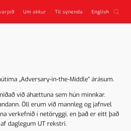
varpið
Um okkur
Til sýnenda
English
tíma „Adversary-in-the-Middle“ árásum.
æg miðað við áhættuna sem hún minnkar.
andann. Öll erum við mannleg og jafnvel
a verkefnið í netöryggi, en það er eitt það
 af daglegum UT rekstri.