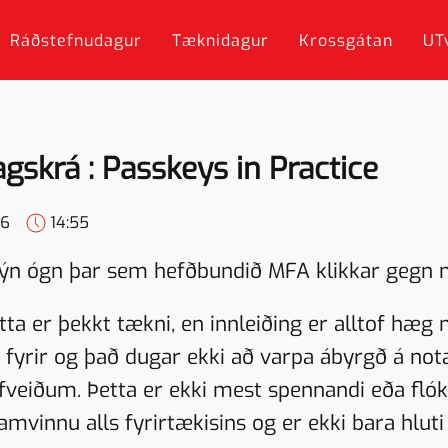
Ráðstefnudagur
Tæknidagur
Krossgátan
UT
gskrá : Passkeys in Practice
26
14:55
n ógn þar sem hefðbundið MFA klikkar gegn nú
etta er þekkt tækni, en innleiðing er alltof h
 fyrir og það dugar ekki að varpa ábyrgð á not
efveiðum. Þetta er ekki mest spennandi eða flókn
mvinnu alls fyrirtækisins og er ekki bara hluti