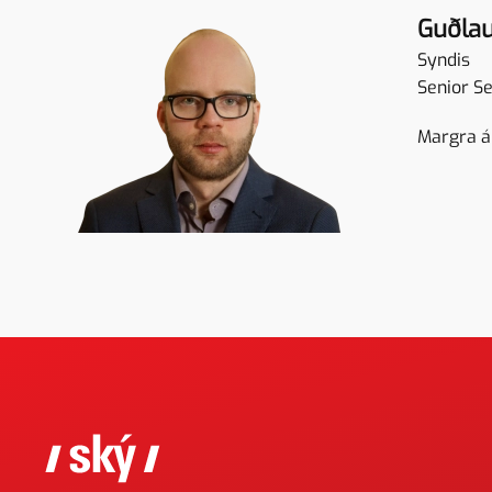
Guðla
Syndis
Senior S
Margra ár