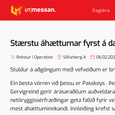
Dagskrá
Skip to main content
Stærstu áhætturnar fyrst á da
Rekstur | Operation
Silfurberg A
06.02.20
Stuldur á aðgöngum með vefveiðum er brý
Ein besta vörnin við þessu er Passkeys . Þ
Gervigreind gerir árásaraðilum auðveldara
netöryggissérfræðingar geta fallið fyrir v
mest áhættuminnkandi. Innleiðing krefst sa