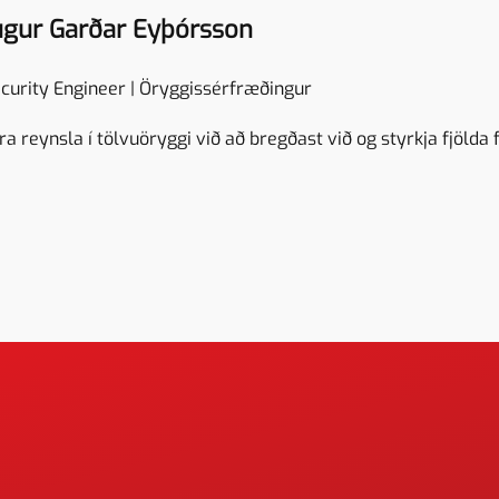
ugur Garðar Eyþórsson
ecurity Engineer | Öryggissérfræðingur
a reynsla í tölvuöryggi við að bregðast við og styrkja fjölda 