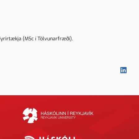
fyrirtækja (MSc í Tölvunarfræði).