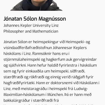
Jónatan Sólon Magnússon
Johannes Kepler University Linz
Philosopher and Mathematician
Jónatan Sólon er heimspekingur við Heimspeki- og
vísindaaðferðafræðistofnun Jóhannesar Keplers
háskólans í Linz. Rannsóknir hans eru í
stjórnmálaheimspeki og hagkerfum auk gervigreindar
og sjálfvirkni. Hann hefur haldið fyrirlestra í háskólum
sem og fyrir einkaaðila um heimspeki, siðfræði,
stærðfræði og rökfræði og einnig verið ráðgjafi fyrir
hagfræðifyrirtæki. Hann er doktorsnemi við Háskólann í
Linz, með meistaragráðu í heimspeki frá Ludwig-
Maximilian-háskólanum í München. Þá er hann með
bakkalárgráður í stærðfræði frá