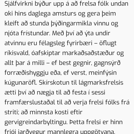
Sjálfvirkni býður upp á að frelsa fólk undan
oki hins daglega amsturs og gera þeim
kleift að stunda þýðingarmikla vinnu og
njóta frístundar. Með því að ýta undir
atvinnu eru félagsleg fyrirbæri – öflugt
ríkisvald, óafskiptar markaðsaðstæður og
allt þar á milli – ef best gegnir, gagnsýrð
forræðishyggju eða, ef verst, meinfýsin
kúgunaröfl. Skírskotun til lágmarksfrelsis
ætti því að nægja til að festa í sessi
framfærslustaðal til að verja frelsi fólks frá
striti; að minnsta kosti eftir
gervigreindarbyltingu. Þetta frelsi er hinn
frjói jarðvegur mannlegra uppgötvana,