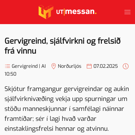
Skip to main content
Gervigreind, sjálfvirkni og frelsið
frá vinnu
Gervigreind | AI
Norðurljós
07.02.2025
10:50
Skjótur framgangur gervigreindar og aukin
sjálfvirknivæðing vekja upp spurningar um
stöðu manneskjunnar í samfélagi náinnar
framtíðar; sér í lagi hvað varðar
einstaklingsfrelsi hennar og atvinnu.