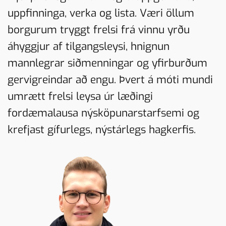
uppfinninga, verka og lista. Væri öllum
borgurum tryggt frelsi frá vinnu yrðu
áhyggjur af tilgangsleysi, hnignun
mannlegrar siðmenningar og yfirburðum
gervigreindar að engu. Þvert á móti mundi
umrætt frelsi leysa úr læðingi
fordæmalausa nýsköpunarstarfsemi og
krefjast gífurlegs, nýstárlegs hagkerfis.