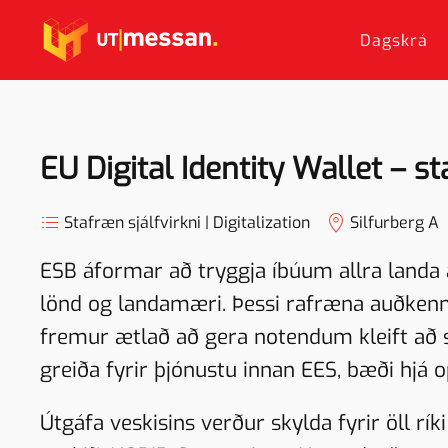
Dagskrá
Skip to main content
EU Digital Identity Wallet – 
Stafræn sjálfvirkni | Digitalization
Silfurberg A
ESB áformar að tryggja íbúum allra landa
lönd og landamæri. Þessi rafræna auðkennin
fremur ætlað að gera notendum kleift að s
greiða fyrir þjónustu innan EES, bæði hjá
Útgáfa veskisins verður skylda fyrir öll rí