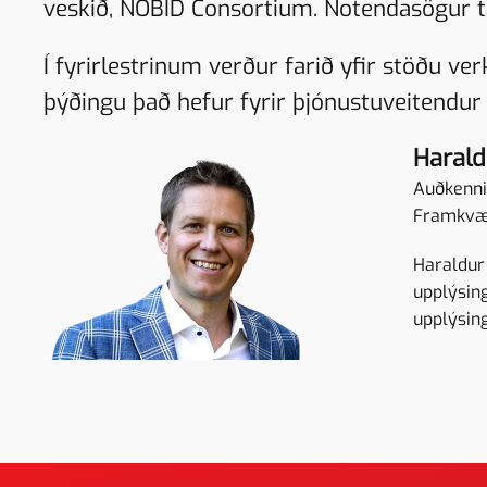
veskið, NOBID Consortium. Notendasögur ti
Í fyrirlestrinum verður farið yfir stöðu v
þýðingu það hefur fyrir þjónustuveitendur
Harald
Auðkenni
Framkvæ
Haraldur
upplýsing
upplýsin