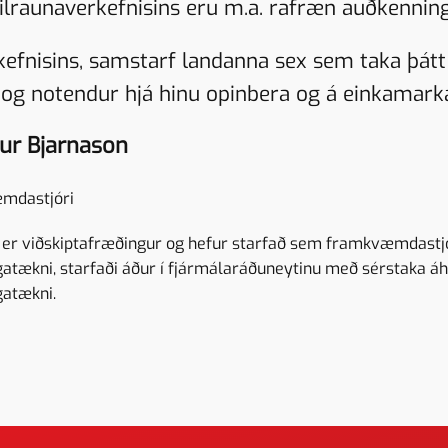
lraunaverkefnisins eru m.a. rafræn auðkenning
erkefnisins, samstarf landanna sex sem taka þát
 og notendur hjá hinu opinbera og á einkamarka
ur Bjarnason
mdastjóri
 er viðskiptafræðingur og hefur starfað sem framkvæmdastjór
atækni, starfaði áður í fjármálaráðuneytinu með sérstaka áhe
gatækni.