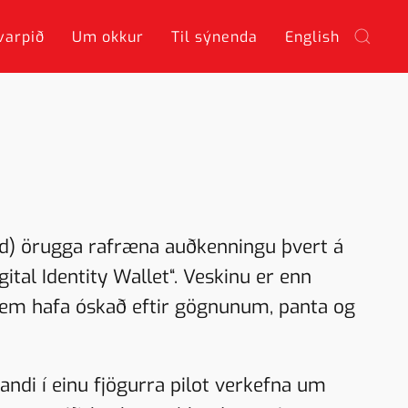
varpið
Um okkur
Til sýnenda
English
d) örugga rafræna auðkenningu þvert á
tal Identity Wallet“. Veskinu er enn
 sem hafa óskað eftir gögnunum, panta og
kandi í einu fjögurra pilot verkefna um