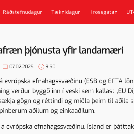
Ráðstefnudagur
Tæknidagur
Krossgátan
UT
stafræn þjónusta yfir landamæri
07.02.2025
9:50
 á evrópska efnahagssvæðinu (ESB og EFTA lön
g verður byggð inn í veski sem kallast „EU Digi
ækja gögn og réttindi og miðla þeim til aðila
 opinberum aðilum og einkaaðilum.
ki á evrópska efnahagssvæðinu. Ísland er þáttta