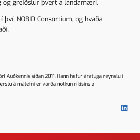
 og greiðslur þvert á landamæri.
t í því, NOBID Consortium, og hvaða
ði.
i Auðkennis síðan 2011. Hann hefur áratuga reynslu í
rslu á málefni er varða notkun ríkisins á