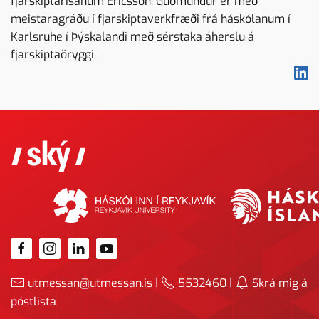
fjarskiptarisanum Ericsson. Guðmundur er með
meistaragráðu í fjarskiptaverkfræði frá háskólanum í
Karlsruhe í Þýskalandi með sérstaka áherslu á
fjarskiptaöryggi.
|
|
utmessan@utmessan.is
5532460
Skrá mig á
póstlista