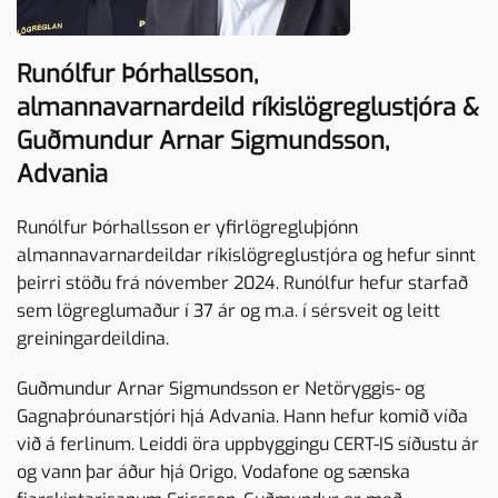
Runólfur Þórhallsson,
almannavarnardeild ríkislögreglustjóra &
Guðmundur Arnar Sigmundsson,
Advania
Runólfur Þórhallsson er yfirlögregluþjónn
almannavarnardeildar ríkislögreglustjóra og hefur sinnt
þeirri stöðu frá nóvember 2024. Runólfur hefur starfað
sem lögreglumaður í 37 ár og m.a. í sérsveit og leitt
greiningardeildina.
Guðmundur Arnar Sigmundsson er Netöryggis- og
Gagnaþróunarstjóri hjá Advania. Hann hefur komið víða
við á ferlinum. Leiddi öra uppbyggingu CERT-IS síðustu ár
og vann þar áður hjá Origo, Vodafone og sænska