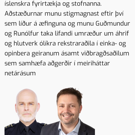
íslenskra fyrirtækja og stofnanna.
Aðstæðurnar munu stigmagnast eftir því
sem líður á æfinguna og munu Guðmundur
og Runólfur taka lifandi umræður um áhrif
og hlutverk ólíkra rekstraraðila í einka- og
opinbera geiranum ásamt viðbragðsaðilum
sem samhæfa aðgerðir í meiriháttar
netárásum