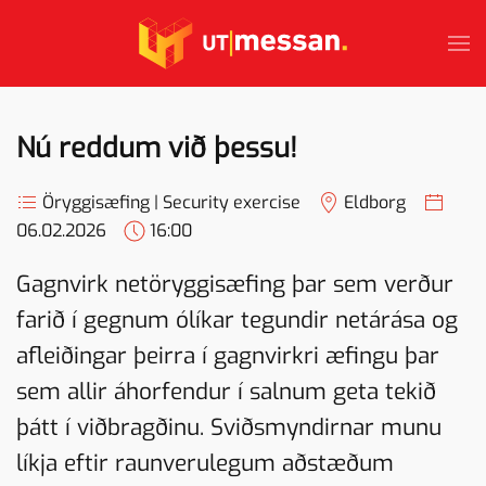
Skip to main content
Nú reddum við þessu!
Öryggisæfing | Security exercise
Eldborg
06.02.2026
16:00
Gagnvirk netöryggisæfing þar sem verður
farið í gegnum ólíkar tegundir netárása og
afleiðingar þeirra í gagnvirkri æfingu þar
sem allir áhorfendur í salnum geta tekið
þátt í viðbragðinu. Sviðsmyndirnar munu
líkja eftir raunverulegum aðstæðum